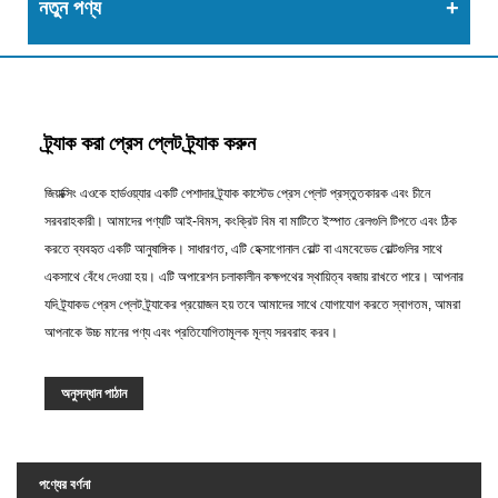
নতুন পণ্য
ট্র্যাক করা প্রেস প্লেট ট্র্যাক করুন
জিয়াক্সিং এওকে হার্ডওয়্যার একটি পেশাদার ট্র্যাক কাস্টেড প্রেস প্লেট প্রস্তুতকারক এবং চীনে
সরবরাহকারী। আমাদের পণ্যটি আই-বিমস, কংক্রিট বিম বা মাটিতে ইস্পাত রেলগুলি টিপতে এবং ঠিক
করতে ব্যবহৃত একটি আনুষাঙ্গিক। সাধারণত, এটি হেক্সাগোনাল বোল্ট বা এমবেডেড বোল্টগুলির সাথে
একসাথে বেঁধে দেওয়া হয়। এটি অপারেশন চলাকালীন কক্ষপথের স্থায়িত্ব বজায় রাখতে পারে। আপনার
যদি ট্র্যাকড প্রেস প্লেট ট্র্যাকের প্রয়োজন হয় তবে আমাদের সাথে যোগাযোগ করতে স্বাগতম, আমরা
আপনাকে উচ্চ মানের পণ্য এবং প্রতিযোগিতামূলক মূল্য সরবরাহ করব।
অনুসন্ধান পাঠান
পণ্যের বর্ণনা