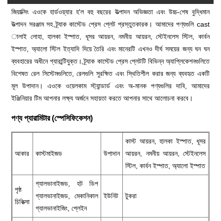
জিয়াক্সিং এওকে হার্ডওয়্যার হ'ল বহু বছরের উত্পাদন অভিজ্ঞতা এবং উচ্চ-শেষ বুদ্ধিমান
উত্পাদন সরঞ্জাম সহ ট্র্যাক কাস্টেড প্রেস প্লেট প্রস্তুতকারক। আমাদের পণ্যগুলি cast
ালাই লোহা, হালকা ইস্পাত, ধূসর আয়রন, নমনীয় আয়রন, স্টেইনলেস স্টিল, কার্বন
ইস্পাত, অ্যালো স্টিল ইত্যাদি দিয়ে তৈরি এবং মানেরটি এখনও দীর্ঘ সময়ের জন্য ঘন ঘন
ব্যবহারের অধীনে গ্যারান্টিযুক্ত। ট্র্যাক কাস্টেড প্রেস প্লেটটি বিভিন্ন অ্যাপ্লিকেশনগুলিতে
বিশেষত রেল সিস্টেমগুলিতে, রেলগুলি সুরক্ষিত এবং স্থিতিশীল করার জন্য ব্যবহৃত একটি
মূল উপাদান। এওকে ওয়েলকাম স্ট্যান্ডার্ড এবং অ-মানক পণ্যগুলির দাবি, আমাদের
ইঞ্জিনিয়ার টিম আপনার লক্ষ্য অর্জনে সহায়তা করতে আপনার সাথে আলোচনা করবে।
পণ্য প্যারামিটার (স্পেসিফিকেশন)
কাস্ট আয়রন, হালকা ইস্পাত, ধূসর
আকার
কাস্টমাইজড
উপাদান
আয়রন, নমনীয় আয়রন, স্টেইনলেস
স্টিল, কার্বন ইস্পাত, অ্যালো ইস্পাত
গ্যালভানাইজড, হট ডিপ
পৃষ্ঠ
গ্যালভানাইজড, মেকানিকাল
ইউনিট
টুকরা
চিকিত্সা
গ্যালভানাইজিং, প্লেইন