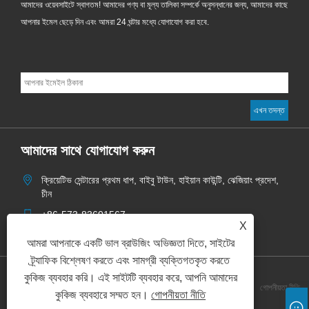
আমাদের ওয়েবসাইটে স্বাগতম! আমাদের পণ্য বা মূল্য তালিকা সম্পর্কে অনুসন্ধানের জন্য, আমাদের কাছে
আপনার ইমেল ছেড়ে দিন এবং আমরা 24 ঘন্টার মধ্যে যোগাযোগ করা হবে.
আমাদের সাথে যোগাযোগ করুন
ক্রিয়েটিভ সেন্টারের প্রথম ধাপ, বাইবু টাউন, হাইয়ান কাউন্টি, ঝেজিয়াং প্রদেশ,
চীন
+86-573-83601567
X
info@aoketrade.com
আমরা আপনাকে একটি ভাল ব্রাউজিং অভিজ্ঞতা দিতে, সাইটের
ট্র্যাফিক বিশ্লেষণ করতে এবং সামগ্রী ব্যক্তিগতকৃত করতে
কুকিজ ব্যবহার করি। এই সাইটটি ব্যবহার করে, আপনি আমাদের
Links
Sitemap
RSS
XML
গোপনীয়তা নীতি
কুকিজ ব্যবহারে সম্মত হন।
গোপনীয়তা নীতি