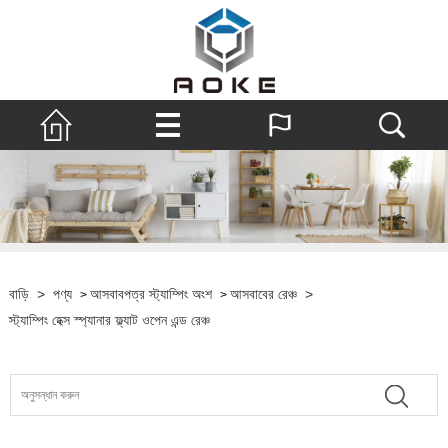
বাড়ি
>
পণ্য
আসবাবপত্র স্ট্যাম্পিং অংশ
আসবাবের রেঞ্চ
>
>
>
স্ট্যাম্পিং হেক্স স্প্যানার ফ্ল্যাট ওপেন এন্ড রেঞ্চ