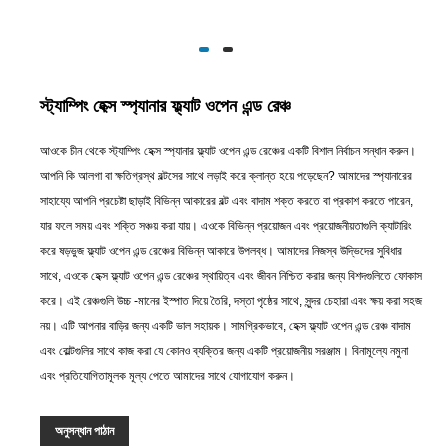
স্ট্যাম্পিং হেক্স স্প্যানার ফ্ল্যাট ওপেন এন্ড রেঞ্চ
আওকে চীন থেকে স্ট্যাম্পিং হেক্স স্প্যানার ফ্ল্যাট ওপেন এন্ড রেঞ্চের একটি বিশাল নির্বাচন সন্ধান করুন।
আপনি কি আলগা বা ক্ষতিগ্রস্থ বল্টসের সাথে লড়াই করে ক্লান্ত হয়ে পড়েছেন? আমাদের স্প্যানারের
সাহায্যে আপনি প্রচেষ্টা ছাড়াই বিভিন্ন আকারের বল্ট এবং বাদাম শক্ত করতে বা প্রকাশ করতে পারেন,
যার ফলে সময় এবং শক্তি সঞ্চয় করা যায়। এওকে বিভিন্ন প্রয়োজন এবং প্রয়োজনীয়তাগুলি ক্যাটারিং
করে ষড়ভুজ ফ্ল্যাট ওপেন এন্ড রেঞ্চের বিভিন্ন আকারে উপলব্ধ। আমাদের নিজস্ব উদ্ভিদের সুবিধার
সাথে, এওকে হেক্স ফ্ল্যাট ওপেন এন্ড রেঞ্চের স্থায়িত্ব এবং জীবন নিশ্চিত করার জন্য বিশদগুলিতে ফোকাস
করে। এই রেঞ্চগুলি উচ্চ -মানের ইস্পাত দিয়ে তৈরি, দস্তা পৃষ্ঠের সাথে, সুন্দর চেহারা এবং ক্ষয় করা সহজ
নয়। এটি আপনার বাড়ির জন্য একটি ভাল সহায়ক। সামগ্রিকভাবে, হেক্স ফ্ল্যাট ওপেন এন্ড রেঞ্চ বাদাম
এবং বোল্টগুলির সাথে কাজ করা যে কোনও ব্যক্তির জন্য একটি প্রয়োজনীয় সরঞ্জাম। বিনামূল্যে নমুনা
এবং প্রতিযোগিতামূলক মূল্য পেতে আমাদের সাথে যোগাযোগ করুন।
অনুসন্ধান পাঠান