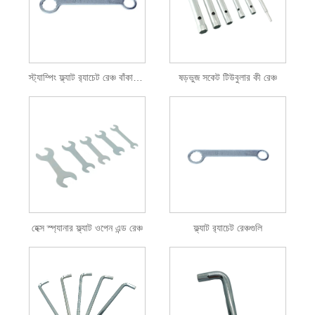
স্ট্যাম্পিং ফ্ল্যাট র‌্যাচেট রেঞ্চ বাঁকানো ডাবল সাইড
ষড়ভুজ সকেট টিউবুলার কী রেঞ্চ
হেক্স স্প্যানার ফ্ল্যাট ওপেন এন্ড রেঞ্চ
ফ্ল্যাট র‌্যাচেট রেঞ্চগুলি