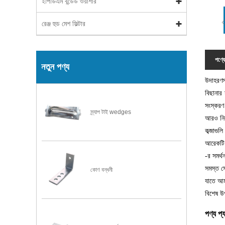
ইপিডিএম বন্ডেড ওয়াশার
রেঞ্জ হুড মেশ ফিল্টার
পণ্যে
নতুন পণ্য
উদাহরণস্
বিছানার
সংস্করণ।
স্ন্যাপ টাই wedges
আরও নিরা
কব্জাগুল
আরেকটি 
-র সমর্
সমস্ত সো
কোণ বন্ধনী
যাতে আম
বিশেষ উ
পণ্য প্