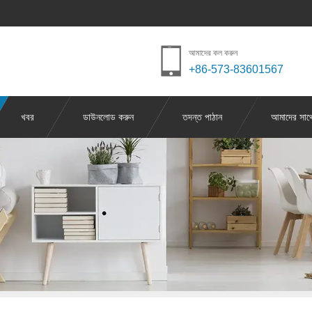
আমাদের কল করুন
+86-573-83601567
খবর
ডাউনলোড করুন
তদন্ত পাঠান
আমাদের সাথ