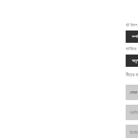
হট ট্যাগ
সম্পর
ফার্নিচা
অনুস
নীচের ফ