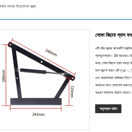
গ্যাস বসন্ত উত্তোলন কব্জা
সোফা বিছানা গ্যাস বস
এটি ভাঁজ কব্জার আরেকটি বৈকল্পিক 
প্রস্তুতকারক। 38 বছরেরও বেশি 
কাছে সোফা বিছানা গ্যাস বসন্ত 
ভাল পছন্দ? কারণ এটি দৃ ur ়,
এবং আরামদায়ক অভিজ্ঞতা দিতে পা
আমাদের সাথে যোগাযোগ করুন বা
অঙ্কন আমাদের পাঠাতে পারেন। মন
অনুসন্ধান পাঠান