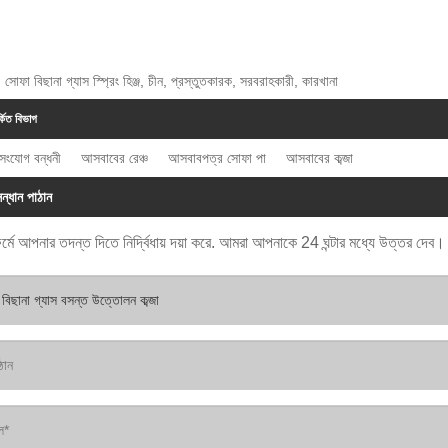
: সোফা বিছানা গ্যাস স্প্রিং হিঞ্জ, চীন, প্রস্তুতকারক, সরবরাহকারী, কারখানা
্কিত বিভাগ
র সংযোগ বন্ধনী
আসবাবের রেঞ্চ
আসবাবপত্র সোফা পা
আসবাবের কব্জা
ন্ধান পাঠান
র্মে আপনার তদন্ত দিতে নির্দ্বিধায় দয়া করে. আমরা আপনাকে 24 ঘন্টার মধ্যে উত্তর দেব।