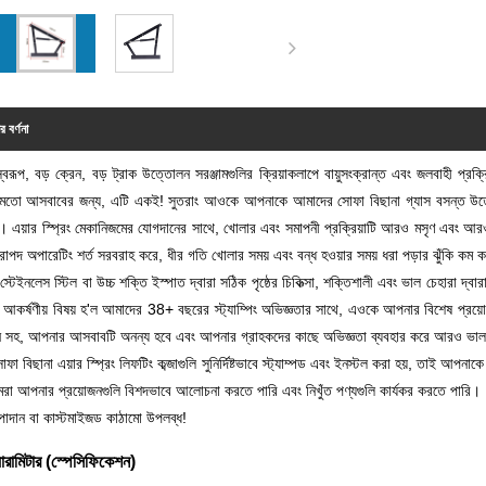
র বর্ণনা
বরূপ, বড় ক্রেন, বড় ট্রাক উত্তোলন সরঞ্জামগুলির ক্রিয়াকলাপে বায়ুসংক্রান্ত এবং জলবাহী প্রক
 মতো আসবাবের জন্য, এটি একই! সুতরাং আওকে আপনাকে আমাদের সোফা বিছানা গ্যাস বসন্ত উত্তো
 এয়ার স্প্রিং মেকানিজমের যোগদানের সাথে, খোলার এবং সমাপনী প্রক্রিয়াটি আরও মসৃণ এবং আরও নি
পদ অপারেটিং শর্ত সরবরাহ করে, ধীর গতি খোলার সময় এবং বন্ধ হওয়ার সময় ধরা পড়ার ঝুঁকি কম ক
ি স্টেইনলেস স্টিল বা উচ্চ শক্তি ইস্পাত দ্বারা সঠিক পৃষ্ঠের চিকিত্সা, শক্তিশালী এবং ভাল চেহারা দ
আকর্ষণীয় বিষয় হ'ল আমাদের 38+ বছরের স্ট্যাম্পিং অভিজ্ঞতার সাথে, এওকে আপনার বিশেষ প্রয়ো
থন সহ, আপনার আসবাবটি অনন্য হবে এবং আপনার গ্রাহকদের কাছে অভিজ্ঞতা ব্যবহার করে আরও ভা
ফা বিছানা এয়ার স্প্রিং লিফটিং কব্জাগুলি সুনির্দিষ্টভাবে স্ট্যাম্পড এবং ইনস্টল করা হয়, তাই আ
রা আপনার প্রয়োজনগুলি বিশদভাবে আলোচনা করতে পারি এবং নিখুঁত পণ্যগুলি কার্যকর করতে পারি।
পাদান বা কাস্টমাইজড কাঠামো উপলব্ধ!
যারামিটার (স্পেসিফিকেশন)