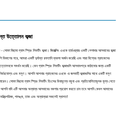
ন্ত উত্তোলন কব্জা
- সোফা বিছানা গ্যাস স্প্রিং লিফটিং কব্জা। জিয়াক্সিং এওকে হার্ডওয়্যার একটি পেশাদার আসবাবের কব্জা
বিকাশের পরে, আমরা একটি দুর্দান্ত রফতানি ব্যবসা অর্জন করেছি এবং সারা বিশ্বের গ্রাহকদের
উত্তোলনকে সমর্থন করেছি। কেন গ্যাস স্প্রিং লিফটিং কব্জাগুলি আসবাবপত্র কাঠামোর জন্য একটি
 নির্ভরযোগ্য এবং মসৃণ। আপনি আপনার গ্রাহকদের এওকে -র জলবাহী কব্জাগুলির সাথে একটি মসৃণ
রেন। সোফা বিছানা গ্যাস স্প্রিং লিফটিং হিংসের বিনামূল্যে নমুনা এবং প্রতিযোগিতামূলক মূল্য পেতে
 আপনি যদি এটি আপনার অন্যান্য আসবাবের নকশায় প্রয়োগ করতে চান তবে আপনি কেবল আমাদের
্ত্রিপরিষদ, পালঙ্ক, তাক এবং অন্যান্যরা সকলেই স্বাগত!