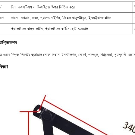
্ড
দিন, এএসটিএম বা ডিজাইনের উপর ভিত্তি করে
িত্সা
কালো, সোনার, সরল, গ্যালভানাইজিং, নিকেল ধাতুপট্টাবৃত, ইলেক্ট্রোফোরসিস
প্যালেট সহ বাল্ক কার্টন, প্যালেট সহ কার্টনে ছোট বাক্সগুলি
যাপ্লিকেশন
 এয়ার স্প্রিং লিফটিং কব্জাগুলি সোফা বিছানা ইনস্টলেশন, সোফা, পালঙ্ক, মন্ত্রিসভা, গৃহস্থালী মে
বিবরণ