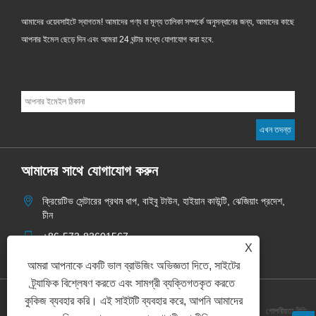
আমাদের ওয়েবসাইটে স্বাগতম! আমাদের পণ্য বা মূল্য তালিকা সম্পর্কে অনুসন্ধানের জন্য, আমাদের কাছে
আপনার ইমেল ছেড়ে দিন এবং আমরা 24 ঘন্টার মধ্যে যোগাযোগ করা হবে.
আমাদের সাথে যোগাযোগ করুন
ক্রিয়েটিভ সেন্টারের প্রথম ধাপ, বাইবু টাউন, হাইয়ান কাউন্টি, ঝেজিয়াং প্রদেশ,
চীন
+86-573-83601567
X
info@aoketrade.com
আমরা আপনাকে একটি ভাল ব্রাউজিং অভিজ্ঞতা দিতে, সাইটের
ট্র্যাফিক বিশ্লেষণ করতে এবং সামগ্রী ব্যক্তিগতকৃত করতে
কুকিজ ব্যবহার করি। এই সাইটটি ব্যবহার করে, আপনি আমাদের
Links
Sitemap
RSS
XML
গোপনীয়তা নীতি