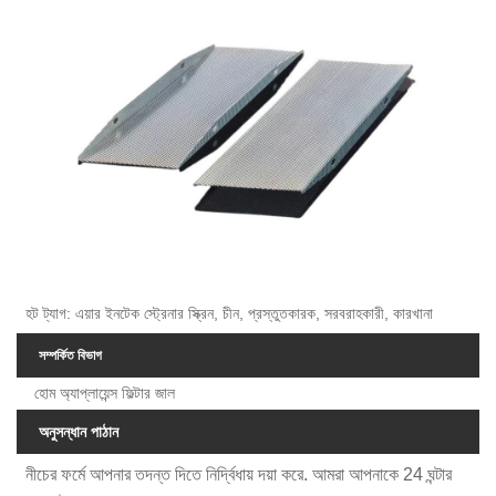
হট ট্যাগ: এয়ার ইনটেক স্ট্রেনার স্ক্রিন, চীন, প্রস্তুতকারক, সরবরাহকারী, কারখানা
সম্পর্কিত বিভাগ
হোম অ্যাপ্লায়েন্স ফিল্টার জাল
অনুসন্ধান পাঠান
নীচের ফর্মে আপনার তদন্ত দিতে নির্দ্বিধায় দয়া করে. আমরা আপনাকে 24 ঘন্টার