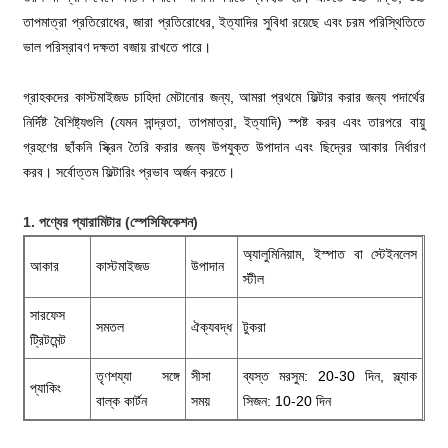
তাপমাত্রা প্রতিরোধের, জারা প্রতিরোধের, ইত্যাদির সুবিধা রয়েছে এবং চরম পরিস্থিতিতে
ভাল পরিস্রাবণ দক্ষতা বজায় রাখতে পারে।
গ্রাহকদের কাস্টমাইজড চাহিদা মেটানোর জন্য, আমরা প্রথমে ফিল্টার করার জন্য পদার্থের
নির্দিষ্ট বৈশিষ্ট্যগুলি (যেমন সান্দ্রতা, তাপমাত্রা, ইত্যাদি) স্পষ্ট করব এবং তারপরে বায়ু
গ্রহণের ছাঁকনি স্ক্রিন তৈরি করার জন্য উপযুক্ত উপাদান এবং ছিদ্রের আকার নির্ধারণ
করব। সর্বোত্তম ফিল্টারিং প্রভাব অর্জন করতে।
1. পণ্যের প্যারামিটার (স্পেসিফিকেশন)
অ্যালুমিনিয়াম, ইস্পাত বা স্টেইনলেস
আকার
কাস্টমাইজড
উপাদান
স্টীল
সারফেস
সমতল
ঐক্যবদ্ধ
টুকরা
ট্রিটমেন্ট
তৃণশয্যা সঙ্গে
সীসা
ব্যস্ত মরসুম: 20-30 দিন, স্ল্যাক
প্যাকিং
বাল্ক কার্টন
সময়
সিজন: 10-20 দিন