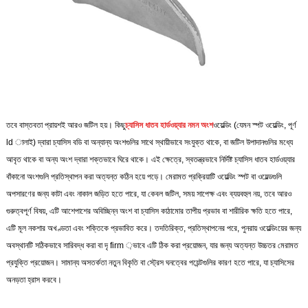
তবে বাস্তবতা প্রায়শই আরও জটিল হয়। কিছু
চ্যাসিস ধাতব হার্ডওয়্যার নমন অংশ
ওয়েল্ডিং (যেমন স্পট ওয়েল্ডিং, পূর্ণ
ld ালাই) দ্বারা চ্যাসিস বডি বা অন্যান্য অংশগুলির সাথে স্থায়ীভাবে সংযুক্ত থাকে, বা জটিল উপাদানগুলির মধ্যে
আবৃত থাকে বা অন্য অংশ দ্বারা শক্তভাবে ঘিরে থাকে। এই ক্ষেত্রে, স্বতন্ত্রভাবে নির্দিষ্ট চ্যাসিস ধাতব হার্ডওয়্যার
বাঁকানো অংশগুলি প্রতিস্থাপন করা অত্যন্ত কঠিন হয়ে পড়ে। মেরামত প্রক্রিয়াটি ওয়েল্ডিং স্পট বা ওয়েল্ডগুলি
অপসারণের জন্য কাটা এবং নাকাল জড়িত হতে পারে, যা কেবল জটিল, সময় সাপেক্ষ এবং ব্যয়বহুল নয়, তবে আরও
গুরুত্বপূর্ণ বিষয়, এটি আশেপাশের অবিচ্ছিন্ন অংশ বা চ্যাসিস কাঠামোর তাপীয় প্রভাব বা শারীরিক ক্ষতি হতে পারে,
এটি মূল নকশার অখণ্ডতা এবং শক্তিকে প্রভাবিত করে। তদতিরিক্ত, প্রতিস্থাপনের পরে, পুনরায় ওয়েল্ডিংয়ের জন্য
অবস্থানটি সঠিকভাবে সারিবদ্ধ করা বা দৃ firm ়ভাবে এটি ঠিক করা প্রয়োজন, যার জন্য অত্যন্ত উচ্চতর মেরামত
প্রযুক্তি প্রয়োজন। সামান্য অসতর্কতা নতুন বিকৃতি বা স্ট্রেস ঘনত্বের পয়েন্টগুলির কারণ হতে পারে, যা চ্যাসিসের
অনড়তা হ্রাস করবে।