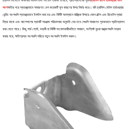
চ্যাসিস সিস্টেমে অনমনীয় সমর্থন এবং সংযোগ ইউনিট হিসাবে, প্রতিস্থাপনের সুবিধা
চ্যাসিস ধাতব হার্ডওয়্যার নমন
অংশ
ক্ষতির পরে স্বতন্ত্রভাবে সাধারণত বেশ কয়েকটি মূল কারণের উপর নির্ভর করে। যদি চ্যাসিস মেটাল হার্ডওয়্যার
বেন্ডিং অংশগুলি স্বতন্ত্রভাবে ইনস্টল করা হয় এবং নির্দিষ্ট অবস্থানে যান্ত্রিক উপায়ে যেমন বল্টস এবং রিভেটস দ্বারা
স্থির থাকে এবং আশেপাশের স্থানটি সরঞ্জাম পরিচালনার অনুমতি দেয় তবে সেগুলি সাধারণত পৃথকভাবে প্রতিস্থাপন
করা যেতে পারে। কিছু গার্ড প্লেট, বন্ধনী বা নির্দিষ্ট সংযোগকারীগুলিতে সাধারণ, সংশ্লিষ্ট খুচরা যন্ত্রাংশগুলি সন্ধান
করার পরে, ক্ষতিগ্রস্থ অংশগুলি সরিয়ে নতুন অংশগুলি ইনস্টল করুন।