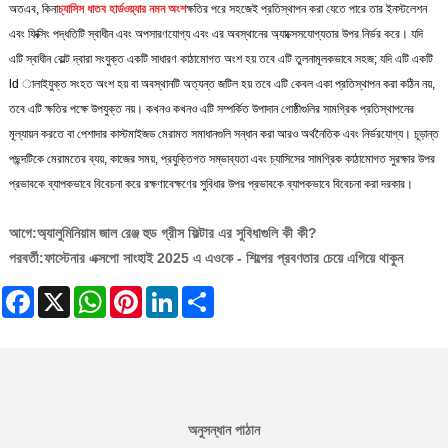
অতএব, কিনা
চ্যাসিস ধাতব হার্ডওয়্যার নমন অংশ
ক্ষতির পরে সহজেই প্রতিস্থাপন করা যেতে পারে তার ইনস্টলেশন
এবং ফিক্সিং পদ্ধতিটি স্বাধীন এবং অপসারণযোগ্য এবং এর অবস্থানের অ্যাক্সেসযোগ্যতার উপর নির্ভর করে। যদি
এটি স্বাধীন বোল্ট দ্বারা সংযুক্ত একটি সাধারণ কাঠামোগত অংশ হয় তবে এটি তুলনামূলকভাবে সহজ; যদি এটি একটি
ld ালাইযুক্ত সংহত অংশ হয় বা অবস্থানটি অত্যন্ত জটিল হয় তবে এটি কেবল একা প্রতিস্থাপন করা কঠিন নয়,
তবে এটি ক্ষতির পক্ষে উপযুক্ত নয়। কখনও কখনও এটি সম্পর্কিত উপাদান গোষ্ঠীগুলির সামগ্রিক প্রতিস্থাপনের
মূল্যায়ন করতে বা পেশাদার কাস্টমাইজড মেরামত সমাধানগুলি সন্ধান করা আরও অর্থনৈতিক এবং নির্ভরযোগ্য। চূড়ান্ত
পছন্দটিকে মেরামতের ব্যয়, কাজের সময়, প্রযুক্তিগত সম্ভাব্যতা এবং চ্যাসিসের সামগ্রিক কাঠামোগত সুরক্ষার উপর
প্রভাবকে ব্যাপকভাবে বিবেচনা করে রক্ষণাবেক্ষণের সুবিধার উপর প্রভাবকে ব্যাপকভাবে বিবেচনা করা দরকার।
আগে:
অ্যালুমিনিয়াম জাল রেঞ্জ হুড গ্রীস ফিল্টার এর সুবিধাগুলি কী কী?
পরবর্তী:
ফাস্টেনার এক্সপো সাংহাই 2025 এ এওকে - শিল্পের প্রবণতার চেয়ে এগিয়ে থাকুন
Facebook
X
WhatsApp
Pinterest
LinkedIn
Share
অনুসন্ধান পাঠান